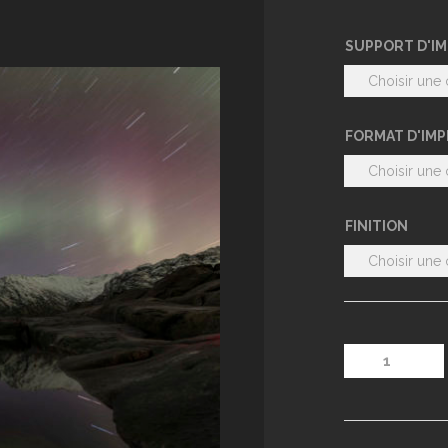
SUPPORT D'I
FORMAT D'IM
FINITION
quantité
de
Aurore
boréale