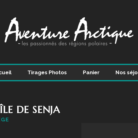
Skip
cueil
Tirages Photos
Panier
Nos séjo
to
content
ÎLE DE SENJA
ÈGE