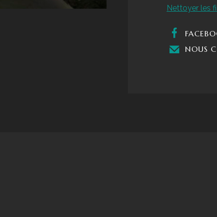
sur
Nettoyer les fi
l'île
de
FACEBO
Senja
NOUS C