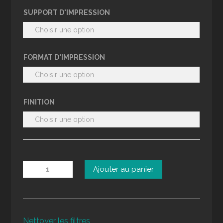
SUPPORT D'IMPRESSION
FORMAT D'IMPRESSION
FINITION
quantité
Ajouter au panier
de
Aurore
boréale
en
Nettoyer les filtres